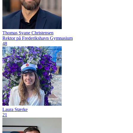
Thomas Svane Christensen
Rektor på Frederikshavn Gymnasium
48
Laura Stærke
21