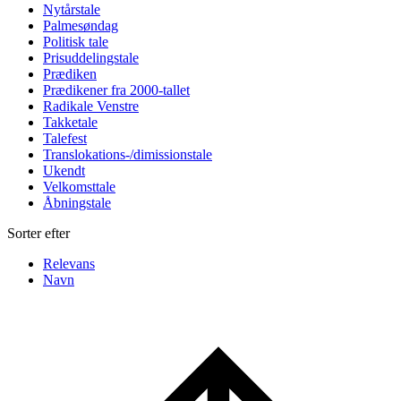
Nytårstale
Palmesøndag
Politisk tale
Prisuddelingstale
Prædiken
Prædikener fra 2000-tallet
Radikale Venstre
Takketale
Talefest
Translokations-/dimissionstale
Ukendt
Velkomsttale
Åbningstale
Sorter efter
Relevans
Navn