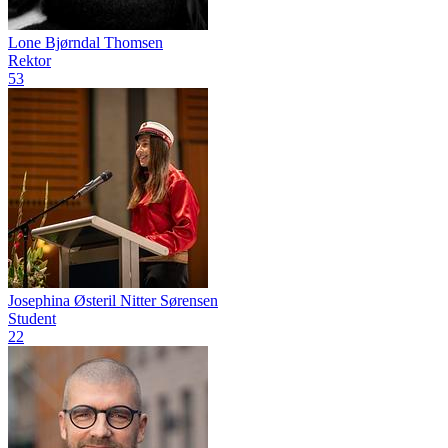
Lone Bjørndal Thomsen
Rektor
53
Josephina Østeril Nitter Sørensen
Student
22