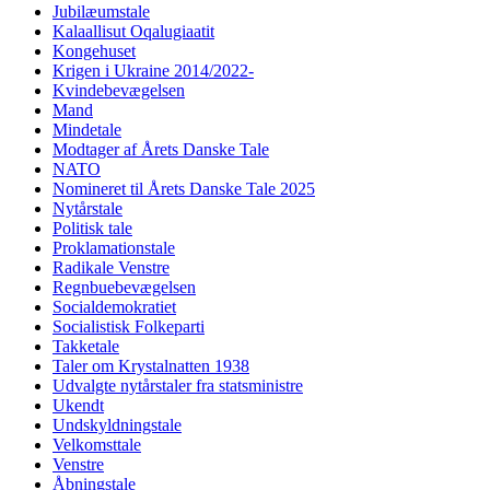
Jubilæumstale
Kalaallisut Oqalugiaatit
Kongehuset
Krigen i Ukraine 2014/2022-
Kvindebevægelsen
Mand
Mindetale
Modtager af Årets Danske Tale
NATO
Nomineret til Årets Danske Tale 2025
Nytårstale
Politisk tale
Proklamationstale
Radikale Venstre
Regnbuebevægelsen
Socialdemokratiet
Socialistisk Folkeparti
Takketale
Taler om Krystalnatten 1938
Udvalgte nytårstaler fra statsministre
Ukendt
Undskyldningstale
Velkomsttale
Venstre
Åbningstale