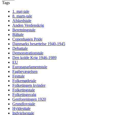
Tags
1. maj-tale
8. marts-tale
Afskedstale
Anden Verdenskrig
Beretningstale
Båltale
Copenhagen Pride
Danmarks besættelse 1940-1945
Debattale
Demonstrationstale
Den kolde Krig 1946-1989
EU
Europaparlamentstale
Fagbevægelsen
Festtale
Folkemødetale
Folketingets kvinder
Folketingstale
Folketingsvalg
Genforeningen 1920
Grundlovstale
Hyldesttale
Indvielsestale