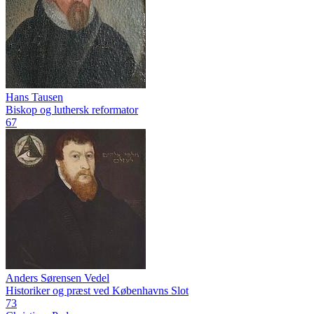
Hans Tausen
Biskop og luthersk reformator
67
Anders Sørensen Vedel
Historiker og præst ved Københavns Slot
73