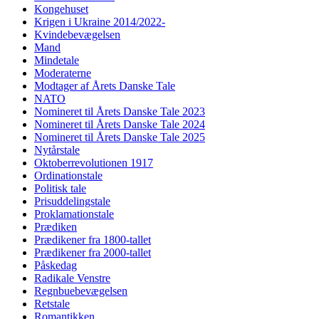
Kongehuset
Krigen i Ukraine 2014/2022-
Kvindebevægelsen
Mand
Mindetale
Moderaterne
Modtager af Årets Danske Tale
NATO
Nomineret til Årets Danske Tale 2023
Nomineret til Årets Danske Tale 2024
Nomineret til Årets Danske Tale 2025
Nytårstale
Oktoberrevolutionen 1917
Ordinationstale
Politisk tale
Prisuddelingstale
Proklamationstale
Prædiken
Prædikener fra 1800-tallet
Prædikener fra 2000-tallet
Påskedag
Radikale Venstre
Regnbuebevægelsen
Retstale
Romantikken