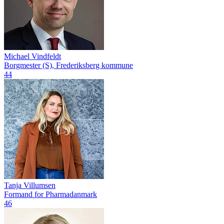
Michael Vindfeldt
Borgmester (S), Frederiksberg kommune
44
Tanja Villumsen
Formand for Pharmadanmark
46