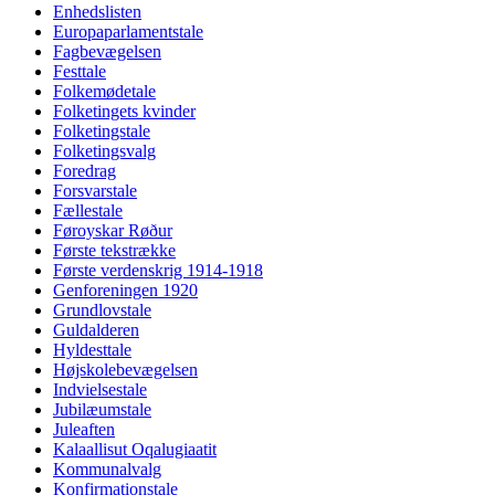
Enhedslisten
Europaparlamentstale
Fagbevægelsen
Festtale
Folkemødetale
Folketingets kvinder
Folketingstale
Folketingsvalg
Foredrag
Forsvarstale
Fællestale
Føroyskar Røður
Første tekstrække
Første verdenskrig 1914-1918
Genforeningen 1920
Grundlovstale
Guldalderen
Hyldesttale
Højskolebevægelsen
Indvielsestale
Jubilæumstale
Juleaften
Kalaallisut Oqalugiaatit
Kommunalvalg
Konfirmationstale