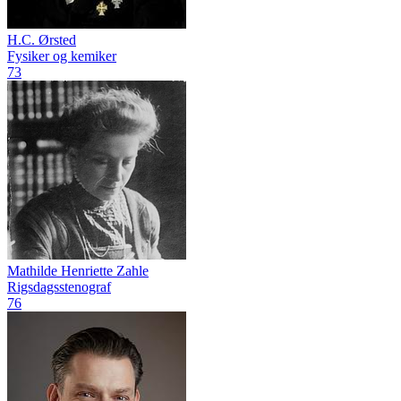
H.C. Ørsted
Fysiker og kemiker
73
Mathilde Henriette Zahle
Rigsdagsstenograf
76