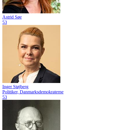
Astrid Søe
53
Inger Støjberg
Politiker, Danmarksdemokraterne
53