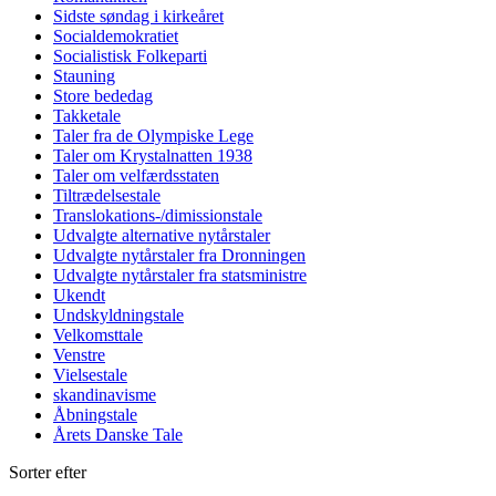
Sidste søndag i kirkeåret
Socialdemokratiet
Socialistisk Folkeparti
Stauning
Store bededag
Takketale
Taler fra de Olympiske Lege
Taler om Krystalnatten 1938
Taler om velfærdsstaten
Tiltrædelsestale
Translokations-/dimissionstale
Udvalgte alternative nytårstaler
Udvalgte nytårstaler fra Dronningen
Udvalgte nytårstaler fra statsministre
Ukendt
Undskyldningstale
Velkomsttale
Venstre
Vielsestale
skandinavisme
Åbningstale
Årets Danske Tale
Sorter efter