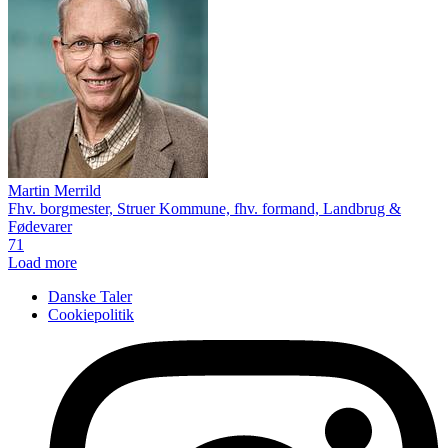
Martin Merrild
Fhv. borgmester, Struer Kommune, fhv. formand, Landbrug &
Fødevarer
71
Load more
Danske Taler
Cookiepolitik