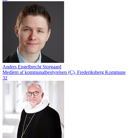
Anders Engelbrecht Storgaard
Medlem af kommunalbestyrelsen (C), Frederiksberg Kommune
32