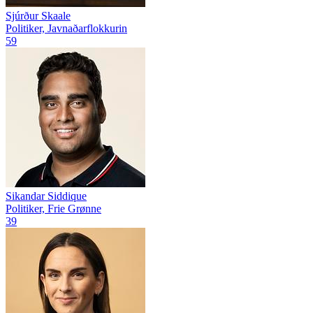
Sjúrður Skaale
Politiker, Javnaðarflokkurin
59
Sikandar Siddique
Politiker, Frie Grønne
39