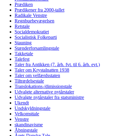
Prædiken
Prædikener fra 2000-tallet
Radikale Venstre
Regnbuebevægelsen
Retstale
Socialdemokratiet
Socialistisk Folkeparti
Stauning
Stænderforsamlingstale
Takketale
Talefest
Taler fra Antikken (7. årh. fvt. til 6. årh. evt.)
Taler om Krystalnatten 1938
Taler om velfærdsstaten
Tiltrædelsestale
Translokations-/dimissionstale
Udvalgte alternative nytårstaler
Udvalgte nytårstaler fra statsministre
Ukendt
Undskyldningstale
Velkomsttale
Venstre
skandinavisme
Åbningstale
Årets Danske Tale