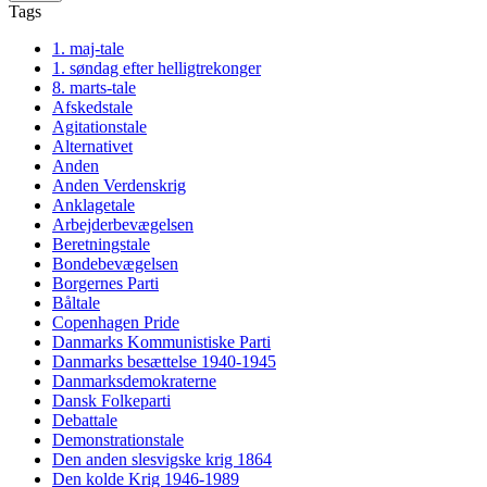
Tags
1. maj-tale
1. søndag efter helligtrekonger
8. marts-tale
Afskedstale
Agitationstale
Alternativet
Anden
Anden Verdenskrig
Anklagetale
Arbejderbevægelsen
Beretningstale
Bondebevægelsen
Borgernes Parti
Båltale
Copenhagen Pride
Danmarks Kommunistiske Parti
Danmarks besættelse 1940-1945
Danmarksdemokraterne
Dansk Folkeparti
Debattale
Demonstrationstale
Den anden slesvigske krig 1864
Den kolde Krig 1946-1989