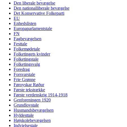
Den liberale bevægelse
Den nationalliberale bevægelse
Det Konservative Folkeparti
EU
Enhedslisten
Europaparlamentstale
FN
Fagbevægelsen
Festtale
Folkemødetale
Folketingets kvinder
Folketingstale
Folketingsvalg
Foredrag
Forsvarstale
Frie Grønne
Føroyskar Røður
Første tekstrække
Første verdenskrig 1914-1918
Genforeningen 1920
Grundlovstale
Husmandsbevægelsen
Hyldesttale
Højskolebevægelsen
Indvielsestale