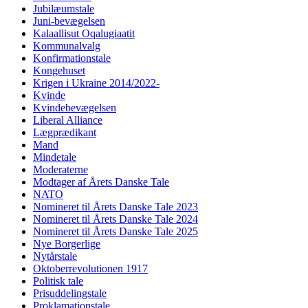
Jubilæumstale
Juni-bevægelsen
Kalaallisut Oqalugiaatit
Kommunalvalg
Konfirmationstale
Kongehuset
Krigen i Ukraine 2014/2022-
Kvinde
Kvindebevægelsen
Liberal Alliance
Lægprædikant
Mand
Mindetale
Moderaterne
Modtager af Årets Danske Tale
NATO
Nomineret til Årets Danske Tale 2023
Nomineret til Årets Danske Tale 2024
Nomineret til Årets Danske Tale 2025
Nye Borgerlige
Nytårstale
Oktoberrevolutionen 1917
Politisk tale
Prisuddelingstale
Proklamationstale