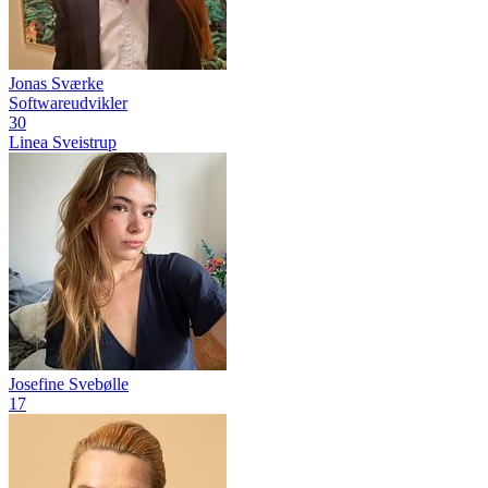
Jonas Sværke
Softwareudvikler
30
Linea Sveistrup
Josefine Svebølle
17