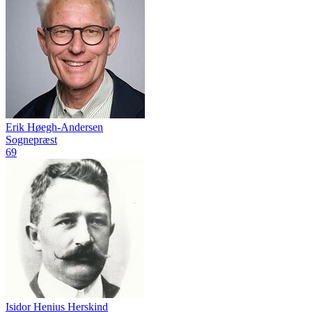
Erik Høegh-Andersen
Sognepræst
69
Isidor Henius Herskind