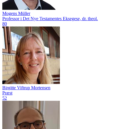
Mogens Müller
Professor i Det Nye Testamentes Eksegese, dr. theol.
80
Birgitte Viftrup Mortensen
Præst
52