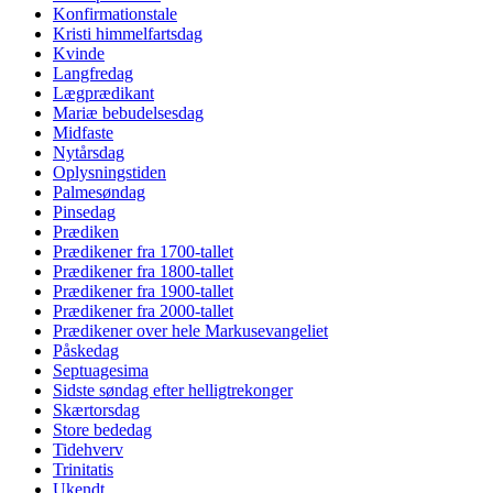
Konfirmationstale
Kristi himmelfartsdag
Kvinde
Langfredag
Lægprædikant
Mariæ bebudelsesdag
Midfaste
Nytårsdag
Oplysningstiden
Palmesøndag
Pinsedag
Prædiken
Prædikener fra 1700-tallet
Prædikener fra 1800-tallet
Prædikener fra 1900-tallet
Prædikener fra 2000-tallet
Prædikener over hele Markusevangeliet
Påskedag
Septuagesima
Sidste søndag efter helligtrekonger
Skærtorsdag
Store bededag
Tidehverv
Trinitatis
Ukendt