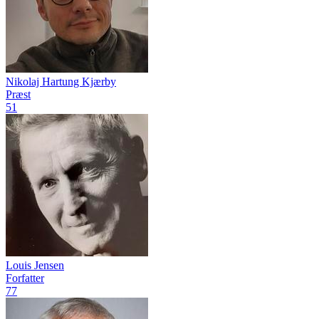
Nikolaj Hartung Kjærby
Præst
51
Louis Jensen
Forfatter
77