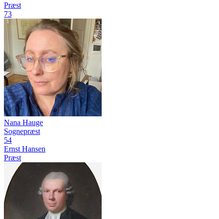
Præst
73
Nana Hauge
Sognepræst
54
Ernst Hansen
Præst