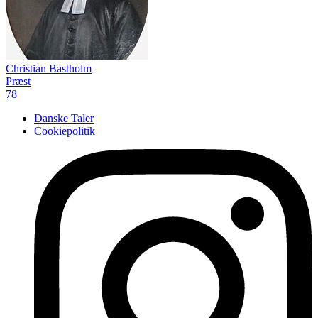
Christian Bastholm
Præst
78
Danske Taler
Cookiepolitik