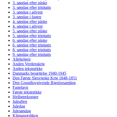
3. søndag efter påske
3. søndag efter trinitatis
3. søndag i advent
3. søndag i fasten
4. søndag efter påske
4. søndag i advent
5. søndag efter påske
5. søndag efter trinitatis
6. søndag efter påske
6. søndag efter trinitatis
8. søndag efter trinitatis
9. søndag efter trinitatis
Allehelgen
Anden Verdenskrig
Anden tekstrække
Danmarks besættelse 1940-1945
Den Første Slesvigske Krig 1848-1851
Den Grundlovgivende Rigsforsamling
Fastelavn
Første tekstrække
Helligtrekonger
Juleaften
Juledag
Julesøndag
Klimaprædiken