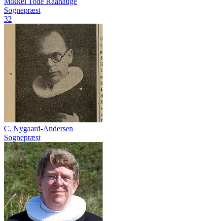
Mikkel Tode Raahauge
Sognepræst
32
C. Nygaard-Andersen
Sognepræst