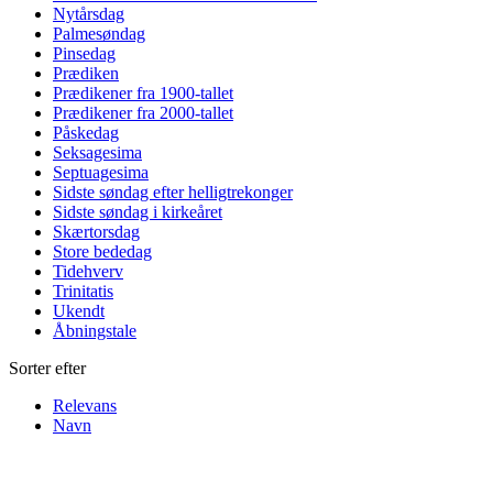
Nytårsdag
Palmesøndag
Pinsedag
Prædiken
Prædikener fra 1900-tallet
Prædikener fra 2000-tallet
Påskedag
Seksagesima
Septuagesima
Sidste søndag efter helligtrekonger
Sidste søndag i kirkeåret
Skærtorsdag
Store bededag
Tidehverv
Trinitatis
Ukendt
Åbningstale
Sorter efter
Relevans
Navn