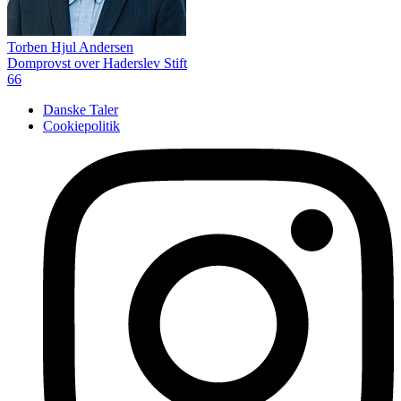
Torben Hjul Andersen
Domprovst over Haderslev Stift
66
Danske Taler
Cookiepolitik