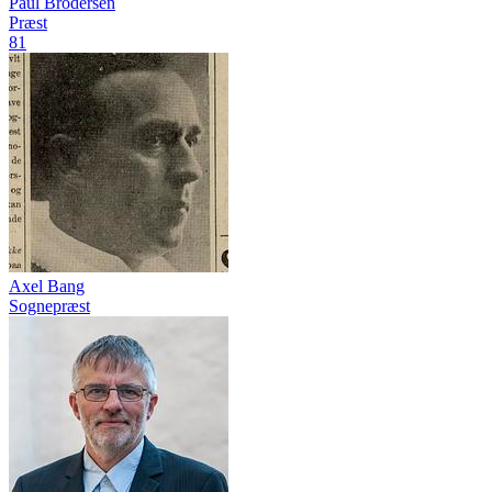
Paul Brodersen
Præst
81
Axel Bang
Sognepræst