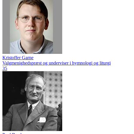
Kristoffer Garne
Valgmenighedspræst og underviser i hymnologi og liturgi
35