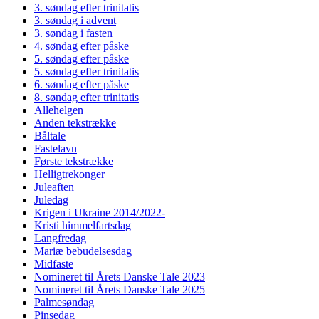
3. søndag efter trinitatis
3. søndag i advent
3. søndag i fasten
4. søndag efter påske
5. søndag efter påske
5. søndag efter trinitatis
6. søndag efter påske
8. søndag efter trinitatis
Allehelgen
Anden tekstrække
Båltale
Fastelavn
Første tekstrække
Helligtrekonger
Juleaften
Juledag
Krigen i Ukraine 2014/2022-
Kristi himmelfartsdag
Langfredag
Mariæ bebudelsesdag
Midfaste
Nomineret til Årets Danske Tale 2023
Nomineret til Årets Danske Tale 2025
Palmesøndag
Pinsedag