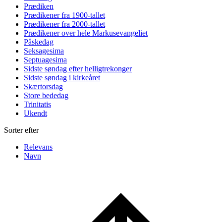
Prædiken
Prædikener fra 1900-tallet
Prædikener fra 2000-tallet
Prædikener over hele Markusevangeliet
Påskedag
Seksagesima
Septuagesima
Sidste søndag efter helligtrekonger
Sidste søndag i kirkeåret
Skærtorsdag
Store bededag
Trinitatis
Ukendt
Sorter efter
Relevans
Navn