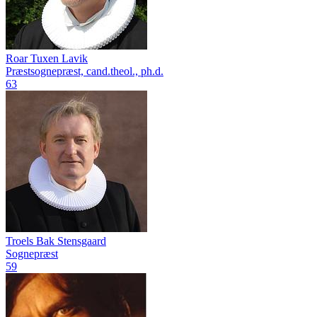
Roar Tuxen Lavik
Præstsognepræst, cand.theol., ph.d.
63
Troels Bak Stensgaard
Sognepræst
59