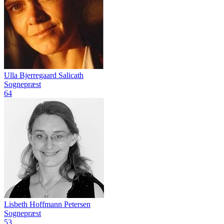
Ulla Bjerregaard Salicath
Sognepræst
64
Lisbeth Hoffmann Petersen
Sognepræst
53