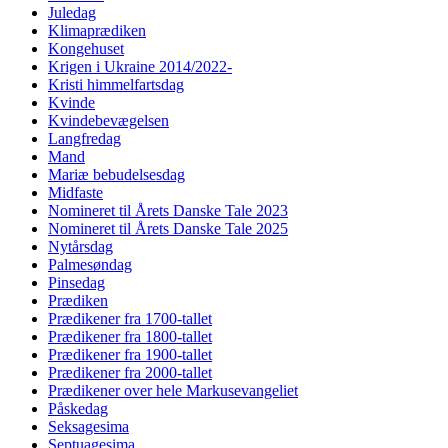
Juledag
Klimaprædiken
Kongehuset
Krigen i Ukraine 2014/2022-
Kristi himmelfartsdag
Kvinde
Kvindebevægelsen
Langfredag
Mand
Mariæ bebudelsesdag
Midfaste
Nomineret til Årets Danske Tale 2023
Nomineret til Årets Danske Tale 2025
Nytårsdag
Palmesøndag
Pinsedag
Prædiken
Prædikener fra 1700-tallet
Prædikener fra 1800-tallet
Prædikener fra 1900-tallet
Prædikener fra 2000-tallet
Prædikener over hele Markusevangeliet
Påskedag
Seksagesima
Septuagesima