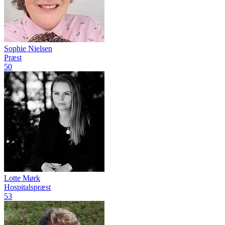
Sophie Nielsen
Præst
50
Lotte Mørk
Hospitalspræst
53