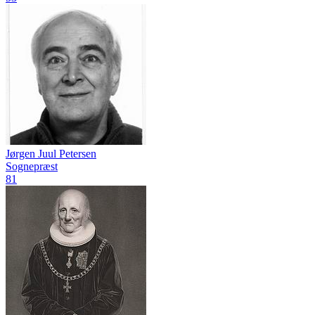
Jørgen Juul Petersen
Sognepræst
81