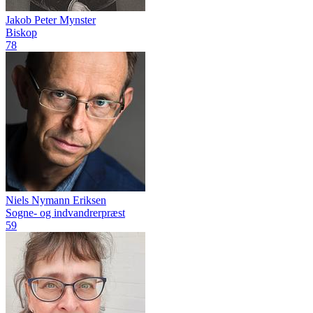
Jakob Peter Mynster
Biskop
78
Niels Nymann Eriksen
Sogne- og indvandrerpræst
59