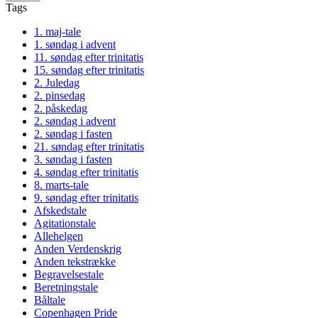
Tags
1. maj-tale
1. søndag i advent
11. søndag efter trinitatis
15. søndag efter trinitatis
2. Juledag
2. pinsedag
2. påskedag
2. søndag i advent
2. søndag i fasten
21. søndag efter trinitatis
3. søndag i fasten
4. søndag efter trinitatis
8. marts-tale
9. søndag efter trinitatis
Afskedstale
Agitationstale
Allehelgen
Anden Verdenskrig
Anden tekstrække
Begravelsestale
Beretningstale
Båltale
Copenhagen Pride