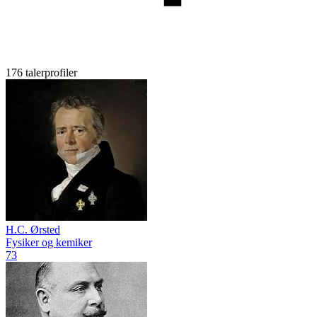
176 talerprofiler
H.C. Ørsted
Fysiker og kemiker
73