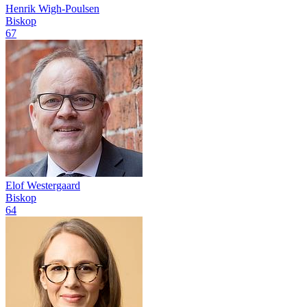
Henrik Wigh-Poulsen
Biskop
67
Elof Westergaard
Biskop
64