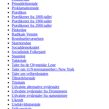
Prisuddelingstale
Proklamationstale
Prædiken
Prædikener fra 1800-tallet
Prædikener fra 1900-tallet
Prædikener fra 2000-tallet
Påskedag
Radikale Venstre
Regnbuebevægelsen
Skærtorsdag
Socialdemokratiet
Socialistisk Folkeparti
Stauning
Takketale
Taler fra de Olympiske Lege
Taler om 11/9-terrorangrebet i New York
Taler om velfærdsstaten
Tiltrædelsestale
Trinitatis
Udvalgte alternative nytårstaler
Udvalgte nytårstaler fra Dronningen
Udvalgte nytårstaler fra statsministre
Ukendt
Undskyldningstale
Velkomsttale