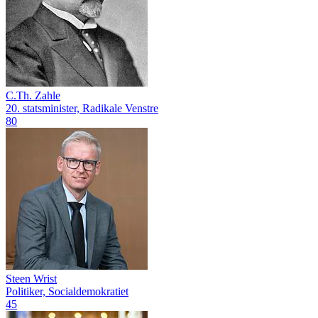
C.Th. Zahle
20. statsminister, Radikale Venstre
80
Steen Wrist
Politiker, Socialdemokratiet
45