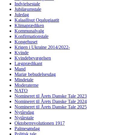
Indvielsestale
Jubilæumstale
Juledag
Kalaallisut Oqalugiaatit
Klimaprædiken
Kommunalvalg
Konfirmationstale
Kongehuset
Krigen i Ukraine 2014/2022-
Kvinde
Kvindebevægelsen
Lægprædikant
Mand
Mariæ bebudelsesdag
Mindetale
Moderaterne
NATO
Nomineret til Årets Danske Tale 2023
Nomineret til Årets Danske Tale 2024
Nomineret til Årets Danske Tale 2025
Nytårsdag
Nytårstale
Oktoberrevolutionen 1917
Palmesøndag
Politisk tale