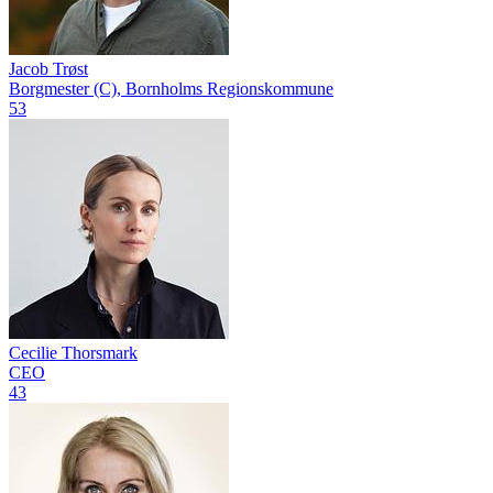
Jacob Trøst
Borgmester (C), Bornholms Regionskommune
53
Cecilie Thorsmark
CEO
43