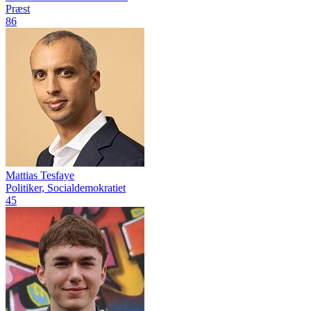
Præst
86
Mattias Tesfaye
Politiker, Socialdemokratiet
45