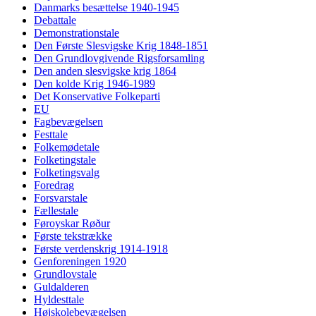
Danmarks besættelse 1940-1945
Debattale
Demonstrationstale
Den Første Slesvigske Krig 1848-1851
Den Grundlovgivende Rigsforsamling
Den anden slesvigske krig 1864
Den kolde Krig 1946-1989
Det Konservative Folkeparti
EU
Fagbevægelsen
Festtale
Folkemødetale
Folketingstale
Folketingsvalg
Foredrag
Forsvarstale
Fællestale
Føroyskar Røður
Første tekstrække
Første verdenskrig 1914-1918
Genforeningen 1920
Grundlovstale
Guldalderen
Hyldesttale
Højskolebevægelsen