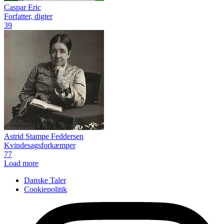
Caspar Eric
Forfatter, digter
39
Astrid Stampe Feddersen
Kvindesagsforkæmper
77
Load more
Danske Taler
Cookiepolitik