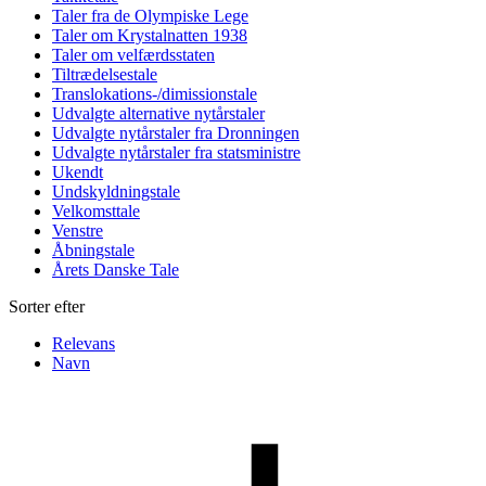
Taler fra de Olympiske Lege
Taler om Krystalnatten 1938
Taler om velfærdsstaten
Tiltrædelsestale
Translokations-/dimissionstale
Udvalgte alternative nytårstaler
Udvalgte nytårstaler fra Dronningen
Udvalgte nytårstaler fra statsministre
Ukendt
Undskyldningstale
Velkomsttale
Venstre
Åbningstale
Årets Danske Tale
Sorter efter
Relevans
Navn