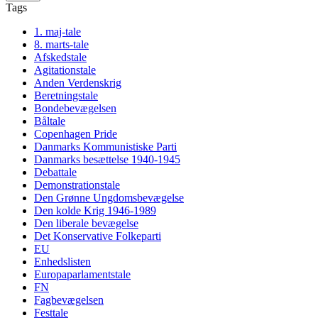
Tags
1. maj-tale
8. marts-tale
Afskedstale
Agitationstale
Anden Verdenskrig
Beretningstale
Bondebevægelsen
Båltale
Copenhagen Pride
Danmarks Kommunistiske Parti
Danmarks besættelse 1940-1945
Debattale
Demonstrationstale
Den Grønne Ungdomsbevægelse
Den kolde Krig 1946-1989
Den liberale bevægelse
Det Konservative Folkeparti
EU
Enhedslisten
Europaparlamentstale
FN
Fagbevægelsen
Festtale