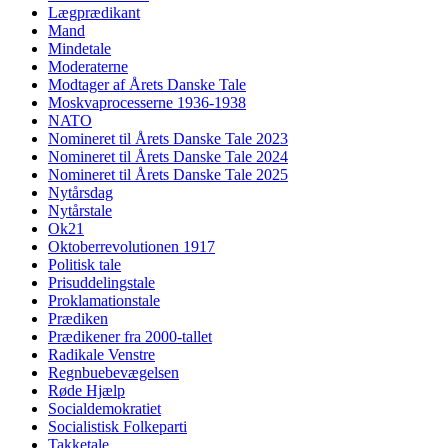
Lægprædikant
Mand
Mindetale
Moderaterne
Modtager af Årets Danske Tale
Moskvaprocesserne 1936-1938
NATO
Nomineret til Årets Danske Tale 2023
Nomineret til Årets Danske Tale 2024
Nomineret til Årets Danske Tale 2025
Nytårsdag
Nytårstale
Ok21
Oktoberrevolutionen 1917
Politisk tale
Prisuddelingstale
Proklamationstale
Prædiken
Prædikener fra 2000-tallet
Radikale Venstre
Regnbuebevægelsen
Røde Hjælp
Socialdemokratiet
Socialistisk Folkeparti
Takketale