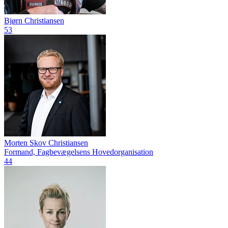
Bjørn Christiansen
53
Morten Skov Christiansen
Formand, Fagbevægelsens Hovedorganisation
44