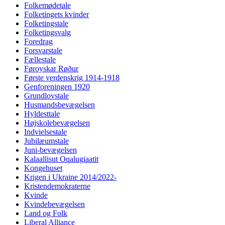
Folkemødetale
Folketingets kvinder
Folketingstale
Folketingsvalg
Foredrag
Forsvarstale
Fællestale
Føroyskar Røður
Første verdenskrig 1914-1918
Genforeningen 1920
Grundlovstale
Husmandsbevægelsen
Hyldesttale
Højskolebevægelsen
Indvielsestale
Jubilæumstale
Juni-bevægelsen
Kalaallisut Oqalugiaatit
Kongehuset
Krigen i Ukraine 2014/2022-
Kristendemokraterne
Kvinde
Kvindebevægelsen
Land og Folk
Liberal Alliance