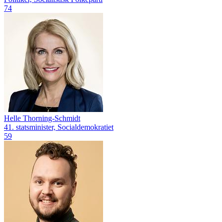
74
Helle Thorning-Schmidt
41. statsminister, Socialdemokratiet
59