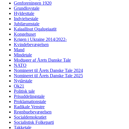
Genforeningen 1920
Grundlovstale
Hyldesttale
Indvielsestale
Jubilæumstale
Kalaallisut Oqalugiaatit
Kongehuset
Krigen i Ukraine 2014/2022-
Kvindebevægelsen
Mand
Mindetale
Modtager af Årets Danske Tale
NATO
Nomineret til Årets Danske Tale 2024
Nomineret til Årets Danske Tale 2025
Nytårstale
Ok21
Politisk tale
Prisuddelingstale
Proklamationstale
Radikale Venstre
Regnbuebevægelsen
Socialdemokratiet
Socialistisk Folkeparti
Takketale