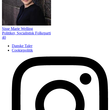
Sisse Marie Welling
Politiker, Socialistisk Folkeparti
40
Danske Taler
Cookiepolitik