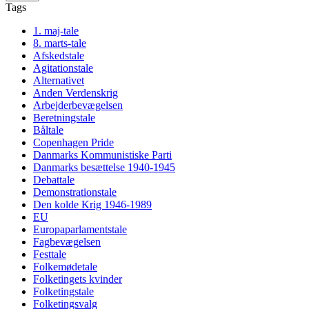
Tags
1. maj-tale
8. marts-tale
Afskedstale
Agitationstale
Alternativet
Anden Verdenskrig
Arbejderbevægelsen
Beretningstale
Båltale
Copenhagen Pride
Danmarks Kommunistiske Parti
Danmarks besættelse 1940-1945
Debattale
Demonstrationstale
Den kolde Krig 1946-1989
EU
Europaparlamentstale
Fagbevægelsen
Festtale
Folkemødetale
Folketingets kvinder
Folketingstale
Folketingsvalg