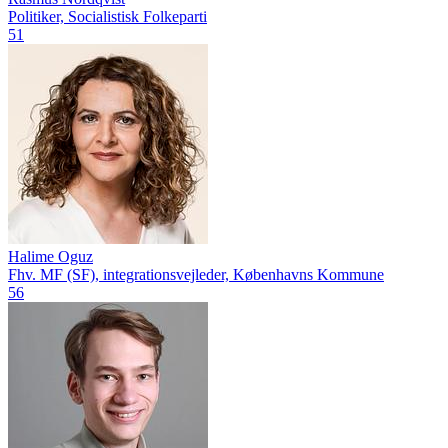
Politiker, Socialistisk Folkeparti
51
Halime Oguz
Fhv. MF (SF), integrationsvejleder, Københavns Kommune
56