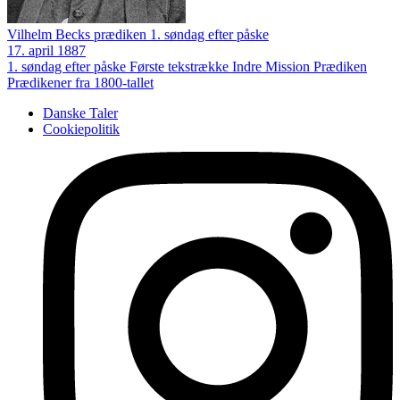
Vilhelm Becks prædiken 1. søndag efter påske
17. april 1887
1. søndag efter påske
Første tekstrække
Indre Mission
Prædiken
Prædikener fra 1800-tallet
Danske Taler
Cookiepolitik