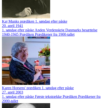
Kaj Munks prædiken 1. søndag efter påske
20. april 1941
1. søndag efter påske
Anden Verdenskrig
Danmarks besættelse
1940-1945
Prædiken
Prædikener fra 1900-tallet
Karen Horsens' prædiken 1. søndag efter påske
27. april 2003
1. søndag efter påske
Første tekstrække
Prædiken
Prædikener fra
2000-tallet