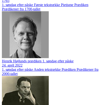
1765
1. søndag efter påske
Første tekstrække
Pietisme
Prædiken
Prædikener fra 1700-tallet
Henrik Højlunds prædiken 1. søndag efter påske
24. april 2022
1. søndag efter påske
Anden tekstrække
Prædiken
Prædikener fra
2000-tallet