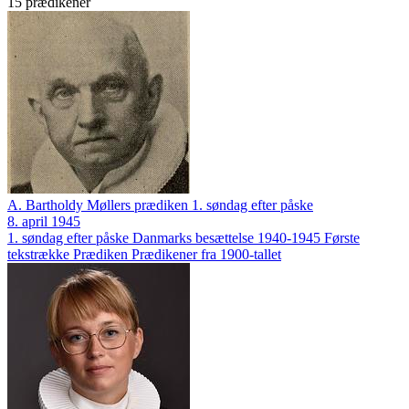
15 prædikener
A. Bartholdy Møllers prædiken 1. søndag efter påske
8. april 1945
1. søndag efter påske
Danmarks besættelse 1940-1945
Første
tekstrække
Prædiken
Prædikener fra 1900-tallet