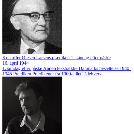
Kristoffer Olesen Larsens prædiken 1. søndag efter påske
16. april 1944
1. søndag efter påske
Anden tekstrække
Danmarks besættelse 1940-
1945
Prædiken
Prædikener fra 1900-tallet
Tidehverv