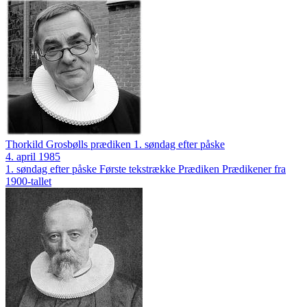
Thorkild Grosbølls prædiken 1. søndag efter påske
4. april 1985
1. søndag efter påske
Første tekstrække
Prædiken
Prædikener fra
1900-tallet