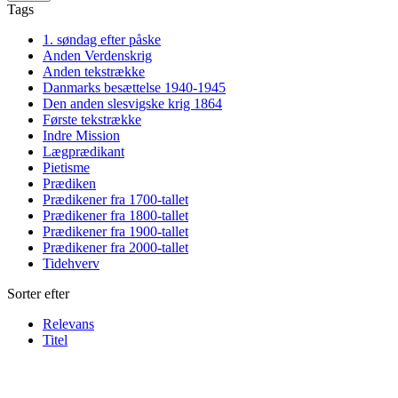
Tags
1. søndag efter påske
Anden Verdenskrig
Anden tekstrække
Danmarks besættelse 1940-1945
Den anden slesvigske krig 1864
Første tekstrække
Indre Mission
Lægprædikant
Pietisme
Prædiken
Prædikener fra 1700-tallet
Prædikener fra 1800-tallet
Prædikener fra 1900-tallet
Prædikener fra 2000-tallet
Tidehverv
Sorter efter
Relevans
Titel