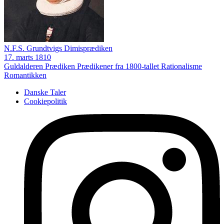
N.F.S. Grundtvigs Dimisprædiken
17. marts 1810
Guldalderen
Prædiken
Prædikener fra 1800-tallet
Rationalisme
Romantikken
Danske Taler
Cookiepolitik