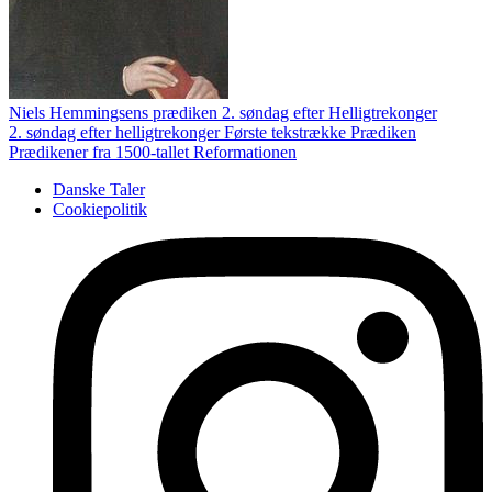
Niels Hemmingsens prædiken 2. søndag efter Helligtrekonger
2. søndag efter helligtrekonger
Første tekstrække
Prædiken
Prædikener fra 1500-tallet
Reformationen
Danske Taler
Cookiepolitik