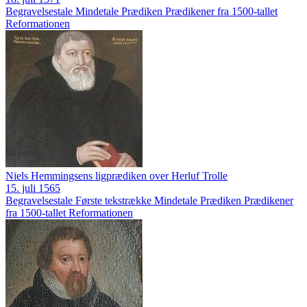
Begravelsestale
Mindetale
Prædiken
Prædikener fra 1500-tallet
Reformationen
Niels Hemmingsens ligprædiken over Herluf Trolle
15. juli 1565
Begravelsestale
Første tekstrække
Mindetale
Prædiken
Prædikener
fra 1500-tallet
Reformationen