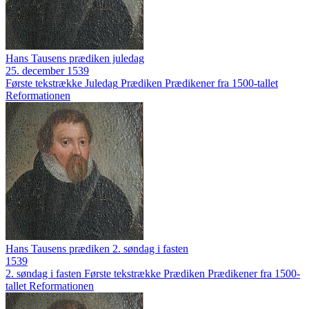
Hans Tausens prædiken juledag
25. december 1539
Første tekstrække
Juledag
Prædiken
Prædikener fra 1500-tallet
Reformationen
Hans Tausens prædiken 2. søndag i fasten
1539
2. søndag i fasten
Første tekstrække
Prædiken
Prædikener fra 1500-
tallet
Reformationen