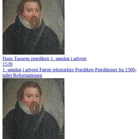
Hans Tausens prædiken 1. søndag i advent
1539
1. søndag i advent
Første tekstrække
Prædiken
Prædikener fra 1500-
tallet
Reformationen