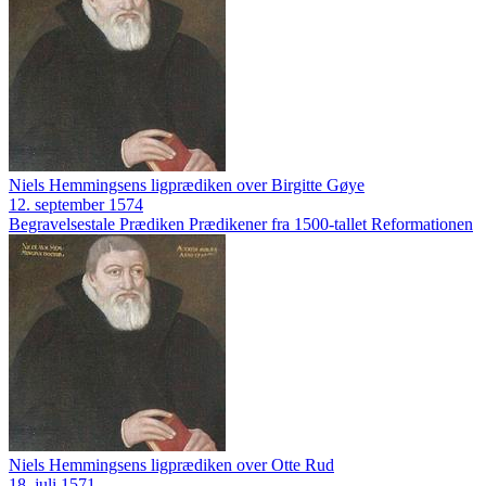
Niels Hemmingsens ligprædiken over Birgitte Gøye
12. september 1574
Begravelsestale
Prædiken
Prædikener fra 1500-tallet
Reformationen
Niels Hemmingsens ligprædiken over Otte Rud
18. juli 1571