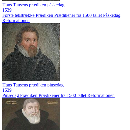
Hans Tausens prædiken påskedag
1539
Første tekstrække
Prædiken
Prædikener fra 1500-tallet
Påskedag
Reformationen
Hans Tausens prædiken pinsedag
1539
Pinsedag
Prædiken
Prædikener fra 1500-tallet
Reformationen