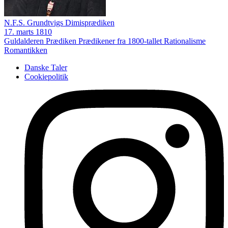
N.F.S. Grundtvigs Dimisprædiken
17. marts 1810
Guldalderen
Prædiken
Prædikener fra 1800-tallet
Rationalisme
Romantikken
Danske Taler
Cookiepolitik