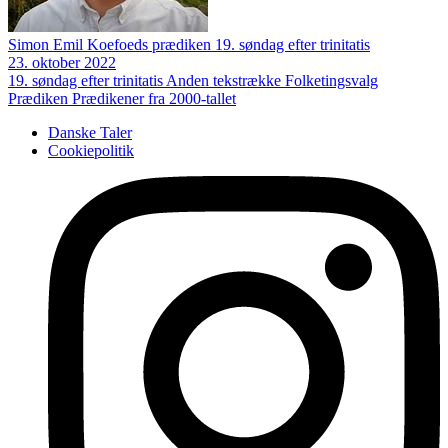
Simon Emil Koefoeds prædiken 19. søndag efter trinitatis
23. oktober 2022
19. søndag efter trinitatis
Anden tekstrække
Folketingsvalg
Prædiken
Prædikener fra 2000-tallet
Danske Taler
Cookiepolitik